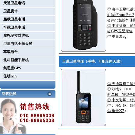
天通卫星电话
◎ 海事卫星电话 
卫星宽带
◎ IsatPhone Pro 2
船载卫星电话
◎ 南北极除外使
◎ 中文菜单、彩
车载卫星电话
◎ GPS卫星定位
摩托罗拉对讲机
◎ 重量318g
卫星电话全向天线
车载电台
北斗智能手持机
天通卫星电话（手持、可配全向天线）
集思宝GPS
佳明GPS
◎ 天通双模卫星
◎ 双模YT1100
销售热线
◎ 单模、智能全
◎ 中文彩屏、对
◎ 北斗定位、短
◎ 重量275g